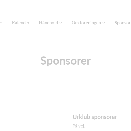
Kalender
Håndbold
Om foreningen
Sponsor
Sponsorer
Urklub sponsorer
På vej..