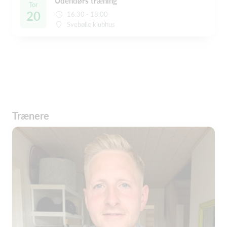
Udendørs træning
Tor
20
16:30 - 18:00
Svebølle klubhus
Trænere