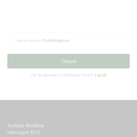
Jeg accepterer
Klubbetingelser
Tilmeld
Har du allerede en Holdsport-konto?
Log på
Svebølle Boldklub
Højvangen 10 D